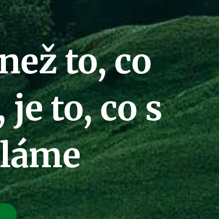
než to, co
je to, co s
ěláme