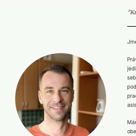
"Kr
Jme
Prá
jed
se
pod
pra
asi
Mám
obe