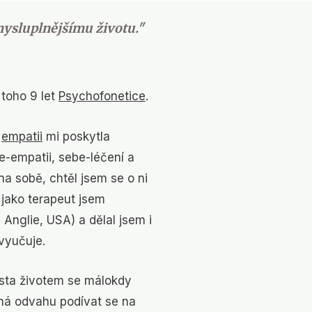
mysluplnějšímu životu."
 toho 9 let
Psychofonetice
.
a
empatii
mi poskytla
e-
empatii,
sebe-
léčení a
 na sobě, chtěl jsem se o ni
jako terapeut jsem
Anglie, USA) a dělal jsem i
 vyučuje.
sta životem se málokdy
 má odvahu podívat se na