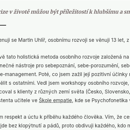
ize v životě můžou být příležitostí k hlubšímu a s
nuji se Martin Uhlíř, osobnímu rozvoji se věnuji 13 let, z
vě tato holistická metoda
osobního rozvoje
založená n
inečné nástroje pro sebepoznání, sebe-porozumění,
seb
be-management.
Poté, co jsem zažil její pozitivní účinky
ělit s ostatními. Vedl jsem workshopy osobního rozvoje,
coval s klienty z různých zemí světa (Česko, Slovensko, 
stenta učitele ve
Škole empatie
, kde se Psychofonetika
 respekt a úctu k příběhu každého člověka.
Vím, že ce
jde bez klopýtnutí a pádů, proto obdivuji každého, kdo